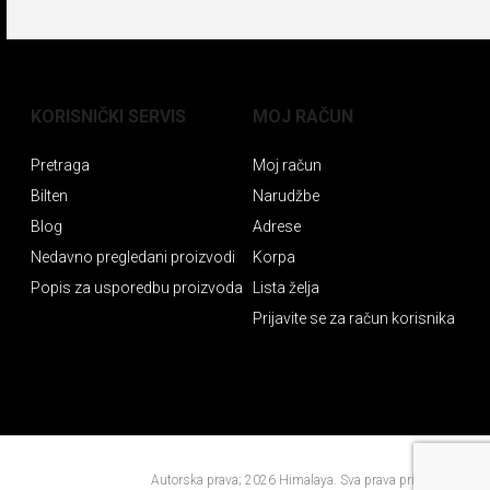
KORISNIČKI SERVIS
MOJ RAČUN
Pretraga
Moj račun
Bilten
Narudžbe
Blog
Adrese
Nedavno pregledani proizvodi
Korpa
Popis za usporedbu proizvoda
Lista želja
Prijavite se za račun korisnika
Autorska prava; 2026 Himalaya. Sva prava pridržana.