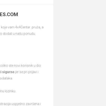
IES.COM
ti koje vam 4x4Centar pruža, a
 smo dodali u našu ponudu.
oliko ste novi korisnik u dio
i sigurno
jer se pri prijavi i
podataka.
jenu lozinku.
istracija uspješno završena i