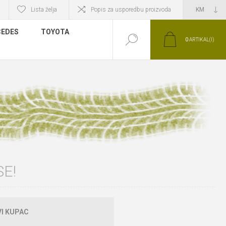
Lista želja
Popis za usporedbu proizvoda
EDES
TOYOTA
0
ARTIKAL(I)
E!
I KUPAC