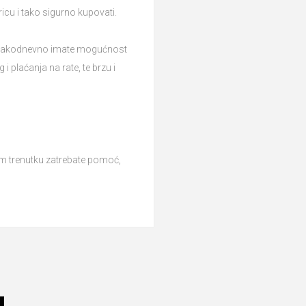
ricu i tako sigurno kupovati.
je svakodnevno imate mogućnost
plaćanja na rate, te brzu i
em trenutku zatrebate pomoć,