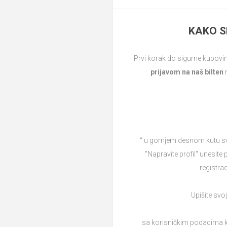
KAKO S
Prvi korak do sigurne kupovin
prijavom na naš bilten
m
“ u gornjem desnom kutu svak
"Napravite profil" unesite 
registra
Upišite svoj
sa korisničkim podacima ko