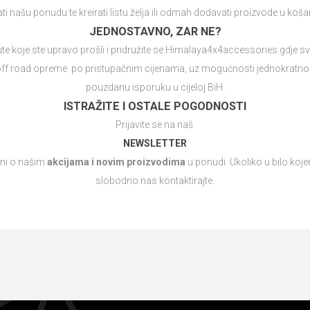
i našu ponudu te kreirati listu želja ili odmah dodavati proizvode u koša
JEDNOSTAVNO, ZAR NE?
upute koje ste upravo prošli i pridružite se Himalaya4x4accessories gd
ff road opreme po pristupačnim cijenama, uz mogućnosti jednokratnog i 
pouzdanu isporuku u cijeloj BiH.
ISTRAŽITE I OSTALE POGODNOSTI
Prijavite se na naš
NEWSLETTER
ani o našim
akcijama i novim proizvodima
u ponudi. Ukoliko u bilo koj
slobodno nas
kontaktirajte.