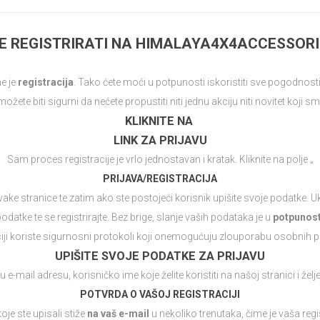
E REGISTRIRATI NA HIMALAYA4X4ACCESSOR
e je
registracija
. Tako ćete moći u potpunosti iskoristiti sve pogodnos
ožete biti sigurni da nećete propustiti niti jednu akciju niti novitet koji
KLIKNITE NA
LINK ZA PRIJAVU
Sam proces registracije je vrlo jednostavan i kratak. Kliknite na polje „
PRIJAVA/REGISTRACIJA
e stranice te zatim ako ste postojeći korisnik upišite svoje podatke. Uk
podatke te se registrirajte. Bez brige, slanje vaših podataka je u
potpunost
ciji koriste sigurnosni protokoli koji onemogućuju zlouporabu osobnih 
UPIŠITE SVOJE PODATKE ZA PRIJAVU
u e-mail adresu, korisničko ime koje želite koristiti na našoj stranici i žel
POTVRDA O VAŠOJ REGISTRACIJI
je ste upisali stiže
na vaš e-mail
u nekoliko trenutaka, čime je vaša reg