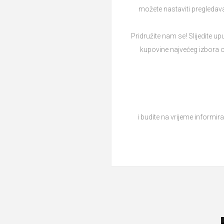
možete nastaviti pregledavat
Pridružite nam se! Slijedite 
kupovine najvećeg izbora o
i budite na vrijeme informir