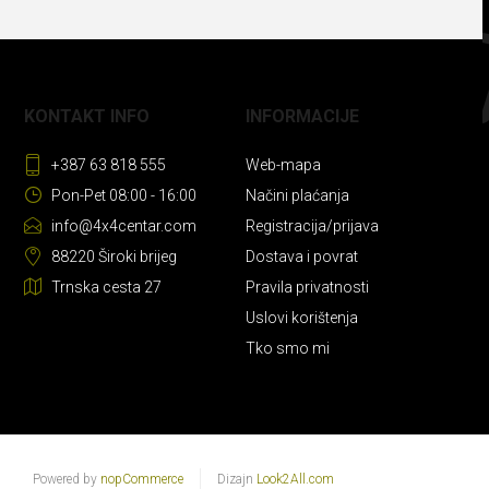
KONTAKT INFO
INFORMACIJE
+387 63 818 555
Web-mapa
Pon-Pet 08:00 - 16:00
Načini plaćanja
info@4x4centar.com
Registracija/prijava
88220 Široki brijeg
Dostava i povrat
Trnska cesta 27
Pravila privatnosti
Uslovi korištenja
Tko smo mi
Powered by
nopCommerce
Dizajn
Look2All.com