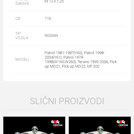
M 12 x 1,25
ŠARAFA
CB
110
TIP
NISSAN
VOZILA
Patrol 1981-1987(Y60), Patrol 1998-
2004(Y61), Patrol 1979-
MODELI
1998(W160;W260), Terano 1995-2006, Pick
up MD21, Pick up MD22, NP 300
SLIČNI PROIZVODI