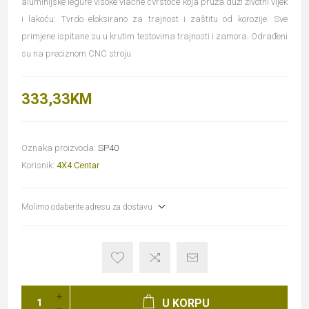
aluminijske legure visoke vlačne čvrstoće koja pruža duži životni vijek
i lakoću: Tvrdo eloksirano za trajnost i zaštitu od korozije. Sve
primjene ispitane su u krutim testovima trajnosti i zamora. Odrađeni
su na preciznom CNC stroju.
333,33KM
Oznaka proizvoda:
SP40
Korisnik:
4X4 Centar
Molimo odaberite adresu za dostavu
U KORPU