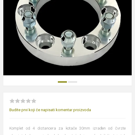
Budite prvi koji će napisati komentar proizvoda
Komplet od 4 distancera za kotače 30mm izrađen od čvrste