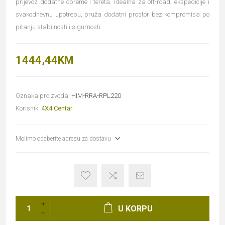
prijevoz dodatne opreme i tereta. Idealna za off-road, ekspedicije i
svakodnevnu upotrebu, pruža dodatni prostor bez kompromisa po
pitanju stabilnosti i sigurnosti.
1444,44KM
Oznaka proizvoda:
HIM-RRA-RPL220
Korisnik:
4X4 Centar
Molimo odaberite adresu za dostavu
U KORPU