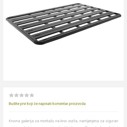
Budite prvi koji će napisati komentar proizvoda
Krovna galerija za montažu na krov vozila, namijenjena za siguran