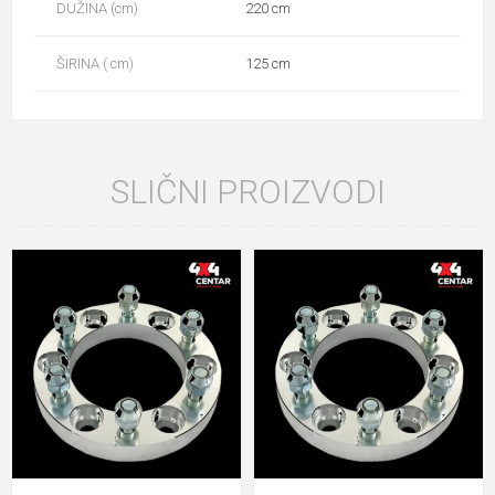
DUŽINA (cm)
220 cm
ŠIRINA ( cm)
125 cm
SLIČNI PROIZVODI