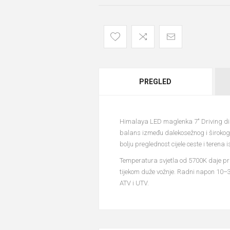
PREGLED
Himalaya LED maglenka 7" Driving diza
balans između dalekosežnog i širokog 
bolju preglednost cijele ceste i terena 
Temperatura svjetla od 5700K daje prir
tijekom duže vožnje. Radni napon 10–3
ATV i UTV.