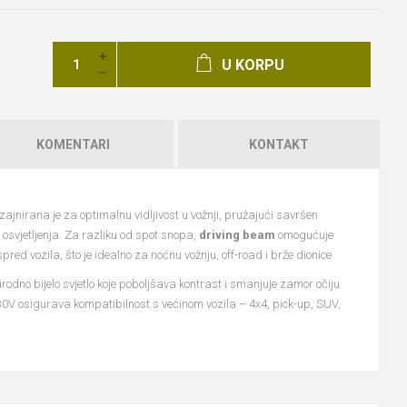
U KORPU
KOMENTARI
KONTAKT
jnirana je za optimalnu vidljivost u vožnji, pružajući savršen
osvjetljenja. Za razliku od spot snopa,
driving beam
omogućuje
ispred vozila, što je idealno za noćnu vožnju, off-road i brže dionice.
odno bijelo svjetlo koje poboljšava kontrast i smanjuje zamor očiju
0V osigurava kompatibilnost s većinom vozila – 4x4, pick-up, SUV,