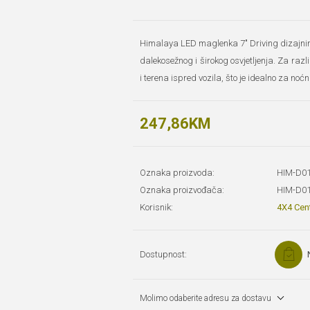
Himalaya LED maglenka 7" Driving dizajnira
dalekosežnog i širokog osvjetljenja. Za raz
i terena ispred vozila, što je idealno za noćn
247,86KM
Oznaka proizvoda:
HIM-D0
Oznaka proizvođača:
HIM-D0
Korisnik:
4X4 Cen
Dostupnost:
Molimo odaberite adresu za dostavu