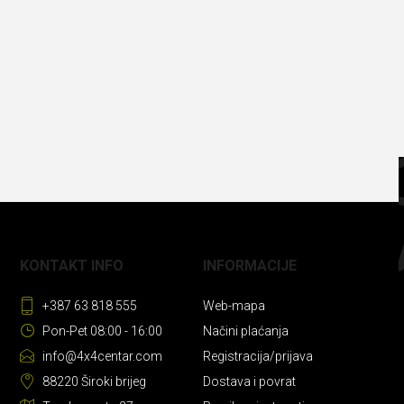
KONTAKT INFO
INFORMACIJE
+387 63 818 555
Web-mapa
Pon-Pet 08:00 - 16:00
Načini plaćanja
info@4x4centar.com
Registracija/prijava
88220 Široki brijeg
Dostava i povrat