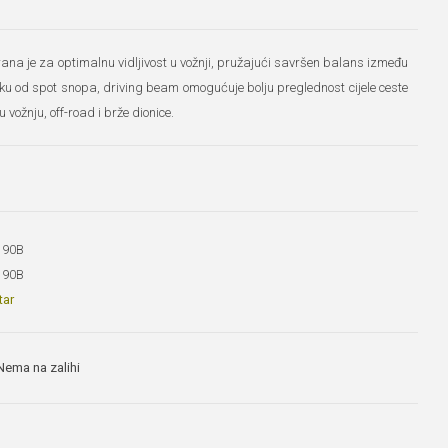
na je za optimalnu vidljivost u vožnji, pružajući savršen balans između
liku od spot snopa, driving beam omogućuje bolju preglednost cijele ceste
u vožnju, off-road i brže dionice.
190B
190B
tar
Nema na zalihi