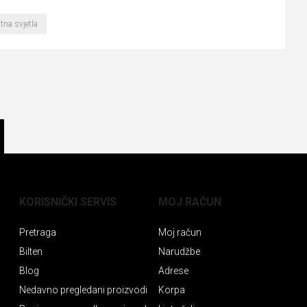
tna svjetla
KORISNIČKI SERVIS
MOJ RAČUN
Pretraga
Moj račun
Bilten
Narudžbe
Blog
Adrese
Nedavno pregledani proizvodi
Korpa