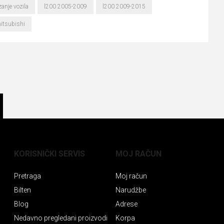
anje vozila
l200 2005-2009
l200 2009-2015
itsubishi
KORISNIČKI SERVIS
MOJ RAČUN
Pretraga
Moj račun
Bilten
Narudžbe
Blog
Adrese
Nedavno pregledani proizvodi
Korpa