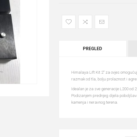
PREGLED
Himalaya Lift Kit 2" za ovjes omoguć
razmak od tla, bolju prolaznost i agresi
Idealan je za sve generacije L200 od 20
Podizanjem prednjeg dijela poboljšav
kamenja i neravnog terena.