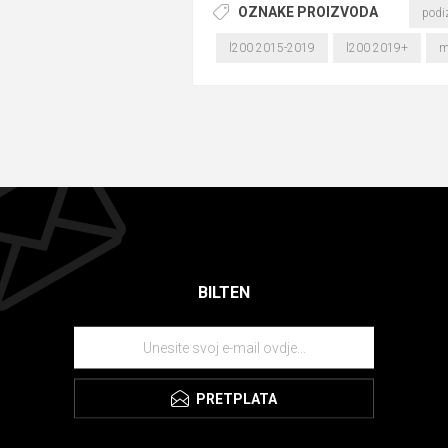
OZNAKE PROIZVODA
podiz
l200 2015-2019
l200 2019+
m
BILTEN
PRETPLATA