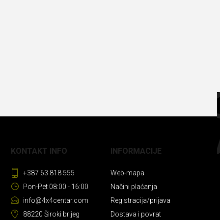
KONTAKT INFO
INFORMACIJE
+387 63 818 555
Web-mapa
Pon-Pet 08:00 - 16:00
Načini plaćanja
info@4x4centar.com
Registracija/prijava
88220 Široki brijeg
Dostava i povrat