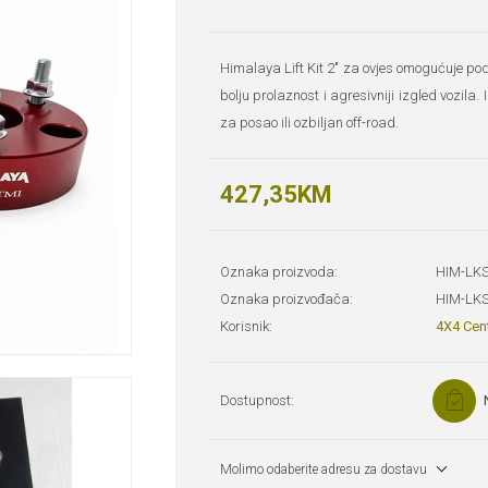
Himalaya Lift Kit 2" za ovjes omogućuje po
bolju prolaznost i agresivniji izgled vozila.
za posao ili ozbiljan off-road.
427,35KM
Oznaka proizvoda:
HIM-LKS
Oznaka proizvođača:
HIM-LKS
Korisnik:
4X4 Cen
Dostupnost:
Molimo odaberite adresu za dostavu