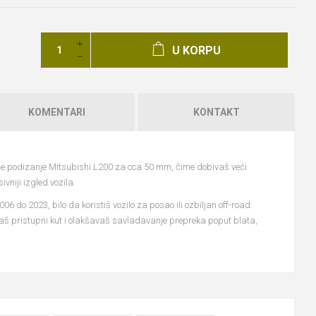
U KORPU
KOMENTARI
KONTAKT
uje podizanje Mitsubishi L200 za cca 50 mm, čime dobivaš veći
vniji izgled vozila.
06 do 2023, bilo da koristiš vozilo za posao ili ozbiljan off-road.
aš pristupni kut i olakšavaš savladavanje prepreka poput blata,