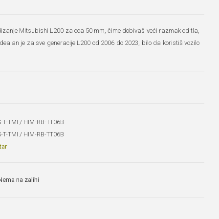
dizanje Mitsubishi L200 za cca 50 mm, čime dobivaš veći razmak od tla,
 Idealan je za sve generacije L200 od 2006 do 2023, bilo da koristiš vozilo
-T-TMI / HIM-RB-TT06B
-T-TMI / HIM-RB-TT06B
tar
Nema na zalihi