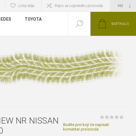
Lista želja
Popis za usporedbu proizvoda
EDES
TOYOTA
0
ARTIKAL(I)
NEW NR NISSAN
Budite prvi koji će napisati
0
komentar proizvoda