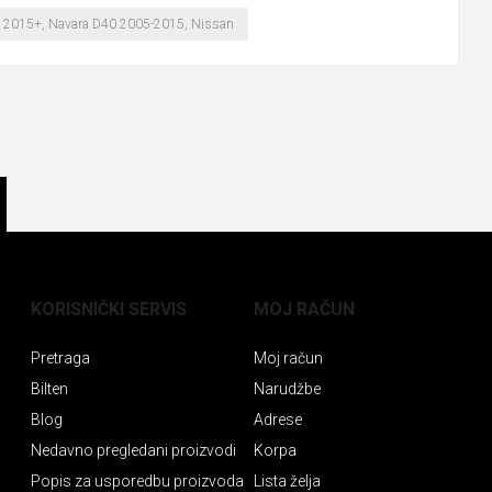
00 2015+, Navara D40 2005-2015, Nissan
KORISNIČKI SERVIS
MOJ RAČUN
Pretraga
Moj račun
Bilten
Narudžbe
Blog
Adrese
Nedavno pregledani proizvodi
Korpa
Popis za usporedbu proizvoda
Lista želja