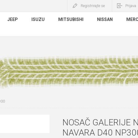
Registrirajte se
Prijava
JEEP
ISUZU
MITSUBISHI
NISSAN
MERC
300
NOSAČ GALERIJE 
NAVARA D40 NP30