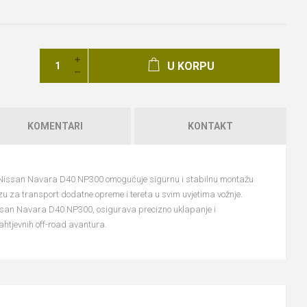
U KORPU
KOMENTARI
KONTAKT
Nissan Navara D40 NP300 omogućuje sigurnu i stabilnu montažu
azu za transport dodatne opreme i tereta u svim uvjetima vožnje.
ssan Navara D40 NP300, osigurava precizno uklapanje i
ahtjevnih off-road avantura.