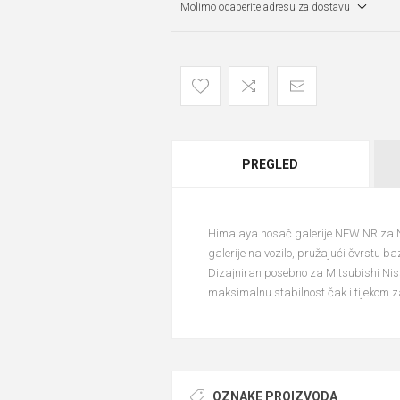
Molimo odaberite adresu za dostavu
PREGLED
Himalaya nosač galerije NEW NR za 
galerije na vozilo, pružajući čvrstu b
Dizajniran posebno za Mitsubishi Ni
maksimalnu stabilnost čak i tijekom z
OZNAKE PROIZVODA