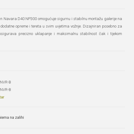
n Navara D40 NP300 omogućuje sigurnu i stabilnu montažu galerije na
 dodatne opreme i tereta u svim uvjetima vožnje. Dizajniran posebno za
igurava precizno uklapanje i maksimalnu stabilnost čak i tijekom
-NVR-B
-NVR-B
tar
Nema na zalihi