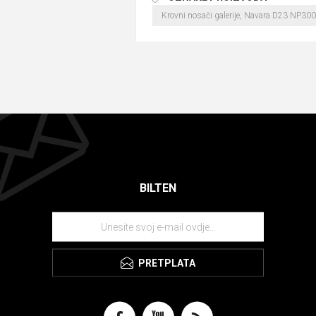
Krovni nosači galerije, Navara D23 NP3
BILTEN
PRETPLATA