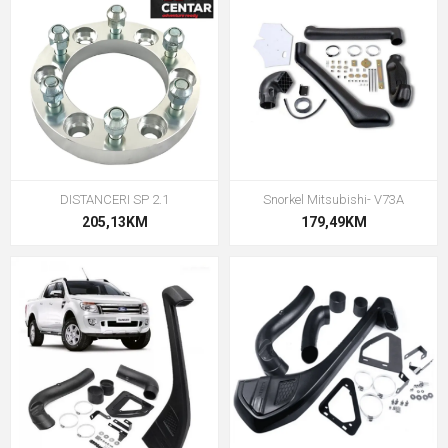
DISTANCERI SP 2.1
Snorkel Mitsubishi- V73A
205,13KM
179,49KM