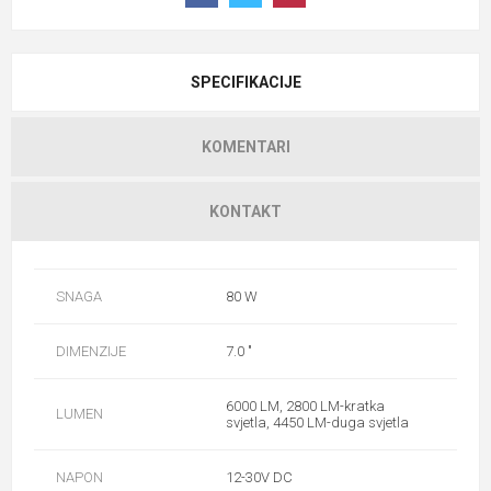
SPECIFIKACIJE
KOMENTARI
KONTAKT
SNAGA
80 W
DIMENZIJE
7.0 "
6000 LM, 2800 LM-kratka
LUMEN
svjetla, 4450 LM-duga svjetla
NAPON
12-30V DC