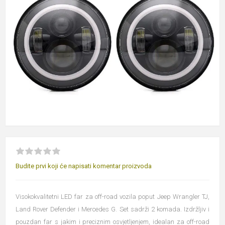
Budite prvi koji će napisati komentar proizvoda
Visokokvalitetni LED far za off-road vozila poput Jeep Wrangler TJ,
Land Rover Defender i Mercedes G. Set sadrži 2 komada. Izdržljiv i
pouzdan far s jakim i preciznim osvjetljenjem, idealan za off-road