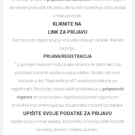
da nećete propustiti niti jednu akciju niti novitet koji smo dodali
u našu ponudu.
KLIKNITE NA
LINK ZA PRIJAVU
Sam proces registracije je vrlo jednostavan i kratak. Kliknite
na polje „
PRIJAVA/REGISTRACIJA
“ u gornjem desnom kutu svake stranice te zatim ako ste
postojeći korisnik upišite svoje podatke. Ukoliko ste novi
korisnik u dio "Napravite profil" unesite podatke te se
registrirajte. Bez brige, slanje vaših podataka je u
potpunosti
sigurno
jer se pri prijavi i registraciji koriste sigurnosni
protokoli koji onemogućuju zlouporabu osobnih podataka.
UPIŠITE SVOJE PODATKE ZA PRIJAVU
Upišite svoju e-mail adresu, korisničko ime koje želite koristiti
na našoj stranici i željenu lozinku.