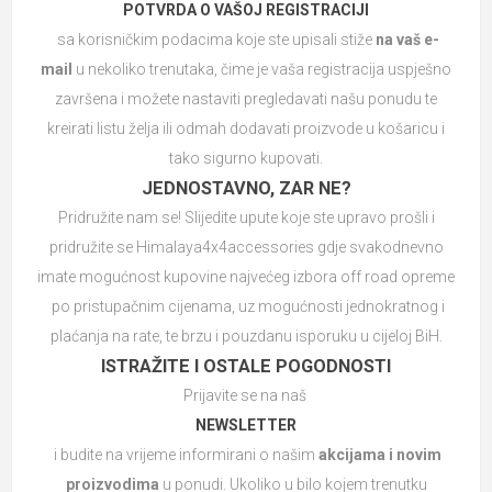
POTVRDA O VAŠOJ REGISTRACIJI
sa korisničkim podacima koje ste upisali stiže
na vaš e-
mail
u nekoliko trenutaka, čime je vaša registracija uspješno
završena i možete nastaviti pregledavati našu ponudu te
kreirati listu želja ili odmah dodavati proizvode u košaricu i
tako sigurno kupovati.
JEDNOSTAVNO, ZAR NE?
Pridružite nam se! Slijedite upute koje ste upravo prošli i
pridružite se Himalaya4x4accessories gdje svakodnevno
imate mogućnost kupovine najvećeg izbora off road opreme
po pristupačnim cijenama, uz mogućnosti jednokratnog i
plaćanja na rate, te brzu i pouzdanu isporuku u cijeloj BiH.
ISTRAŽITE I OSTALE POGODNOSTI
Prijavite se na naš
NEWSLETTER
i budite na vrijeme informirani o našim
akcijama i novim
proizvodima
u ponudi. Ukoliko u bilo kojem trenutku