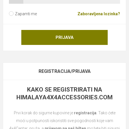
Zapamti me
Zaboravljena lozinka?
PRIJAVA
REGISTRACIJA/PRIJAVA
KAKO SE REGISTRIRATI NA
HIMALAYA4X4ACCESSORIES.COM
Prvi korak do sigurne kupovine je
registracija
. Tako ćete
moći u potpunosti iskoristiti sve pogodnosti koje vam
4x4Centar pruža, a
prijavom na naš bilten
možete biti sigurni