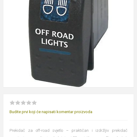
Budite prvi koji će napisati komentar proizvoda
Prekidač za off-road svjetlo – praktičan i izdržljiv prekidač