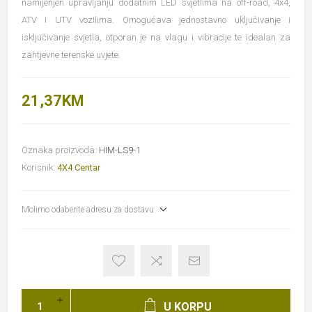
namijenjen upravljanju dodatnim LED svjetlima na off-road, 4x4,
ATV i UTV vozilima. Omogućava jednostavno uključivanje i
isključivanje svjetla, otporan je na vlagu i vibracije te idealan za
zahtjevne terenske uvjete.
21,37KM
Oznaka proizvoda:
HIM-LS9-1
Korisnik:
4X4 Centar
Molimo odaberite adresu za dostavu
U KORPU