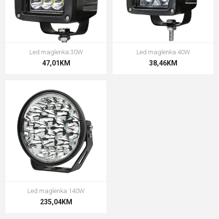
Led maglenka 30W
Led maglenka 40W
47,01KM
38,46KM
Led maglenka 140W
235,04KM