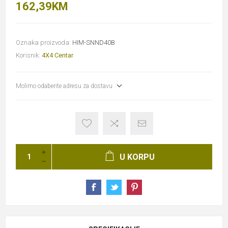
162,39KM
Oznaka proizvoda:
HIM-SNND40B
Korisnik:
4X4 Centar
Molimo odaberite adresu za dostavu
U KORPU