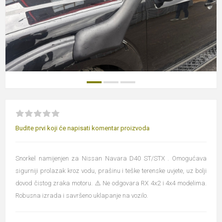
Budite prvi koji će napisati komentar proizvoda
Snorkel namijenjen za Nissan Navara D40 ST/STX . Omogućava
sigurniji prolazak kroz vodu, prašinu i teške terenske uvjete, uz bolji
dovod čistog zraka motoru. ⚠️ Ne odgovara RX 4x2 i 4x4 modelima.
Robusna izrada i savršeno uklapanje na vozilo.