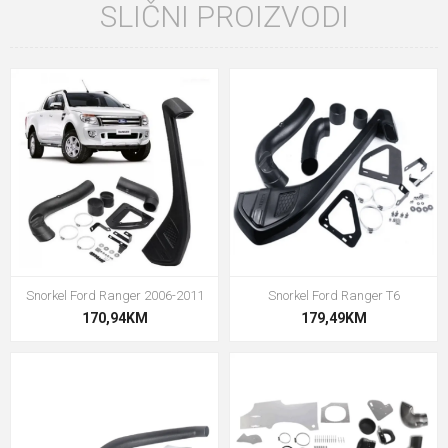
SLIČNI PROIZVODI
Snorkel Ford Ranger 2006-2011
Snorkel Ford Ranger T6
170,94KM
179,49KM