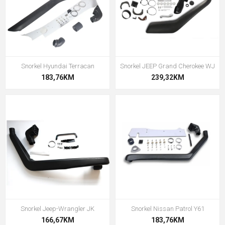
Snorkel Hyundai Terracan
Snorkel JEEP Grand Cherokee WJ
183,76KM
239,32KM
Snorkel Jeep-Wrangler JK
Snorkel Nissan Patrol Y61
166,67KM
183,76KM