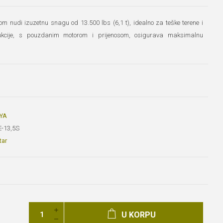
m nudi izuzetnu snagu od 13.500 lbs (6,1 t), idealno za teške terene i
rukcije, s pouzdanim motorom i prijenosom, osigurava maksimalnu
YA
-13,5S
tar
U KORPU