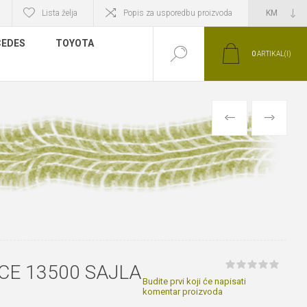
Lista želja
Popis za usporedbu proizvoda
EDES
TOYOTA
0
ARTIKAL(I)
PRETHODNI
SLIJEDEĆI
CE 13500 SAJLA
Budite prvi koji će napisati
komentar proizvoda