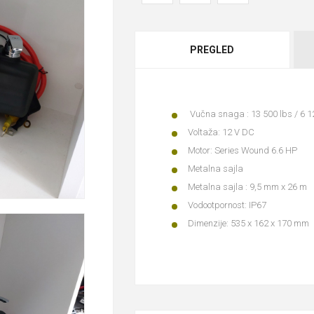
PREGLED
Vučna snaga : 13 500 lbs / 6 1
Voltaža: 12 V DC
Motor: Series Wound 6.6 HP
Metalna sajla
Metalna sajla : 9,5 mm x 26 m
Vodootpornost: IP67
Dimenzije: 535 x 162 x 170 mm