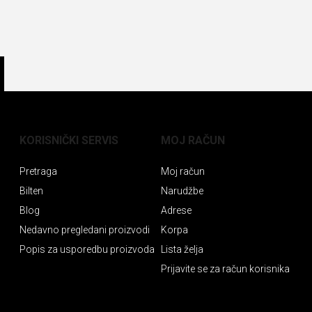
KORISNIČKI SERVIS
MOJ RAČUN
Pretraga
Moj račun
Bilten
Narudžbe
Blog
Adrese
Nedavno pregledani proizvodi
Korpa
Popis za usporedbu proizvoda
Lista želja
Prijavite se za račun korisnika