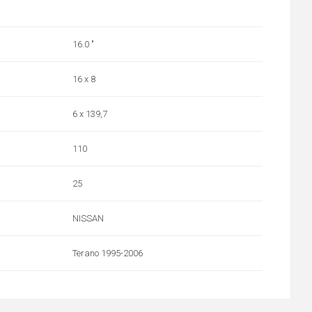
16.0 "
16 x 8
6 x 139,7
110
25
NISSAN
Terano 1995-2006