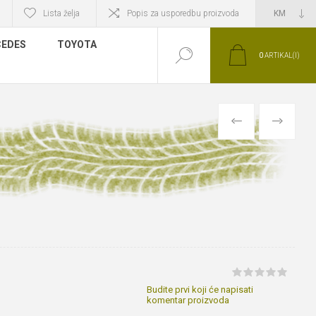
Lista želja
Popis za usporedbu proizvoda
EDES
TOYOTA
0
ARTIKAL(I)
PRETHODNI
SLIJEDEĆI
Budite prvi koji će napisati
komentar proizvoda