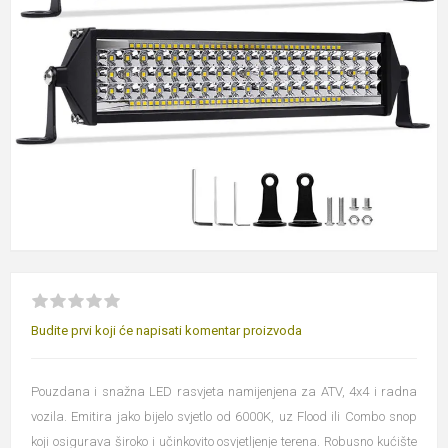
Budite prvi koji će napisati komentar proizvoda
Pouzdana i snažna LED rasvjeta namijenjena za ATV, 4x4 i radna
vozila. Emitira jako bijelo svjetlo od 6000K, uz Flood ili Combo snop
koji osigurava široko i učinkovito osvjetljenje terena. Robusno kućište