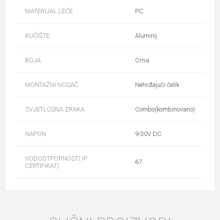
MATERIJAL LEĆE
PC
KUČIŠTE
Aluminij
BOJA
Crna
MONTAŽNI NOSAČ
Nehrđajuči čelik
SVJETLOSNA ZRAKA
Combo(kombinovano)
NAPON
9-30V DC
VODOOTPORNOST( IP
67
CERTIFIKAT)