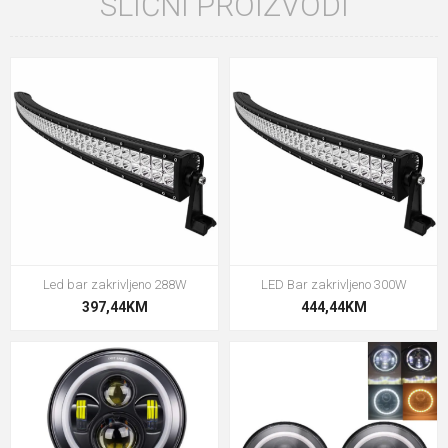
SLIČNI PROIZVODI
Led bar zakrivljeno 288W
LED Bar zakrivljeno 300W
397,44KM
444,44KM