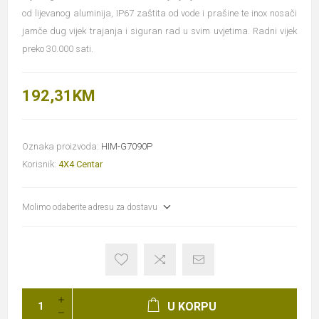
od lijevanog aluminija, IP67 zaštita od vode i prašine te inox nosači
jamče dug vijek trajanja i siguran rad u svim uvjetima. Radni vijek
preko 30.000 sati.
192,31KM
Oznaka proizvoda:
HIM-G7090P
Korisnik:
4X4 Centar
Molimo odaberite adresu za dostavu
U KORPU