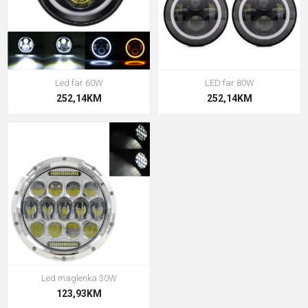
Led far 60W
LED far 80W
252,14KM
252,14KM
Led maglenka 30W
123,93KM