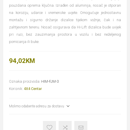
pouzdana oprema ključna. Izrađen od aluminija, nosač je otporan
na koroziju, udarce i vremenske uvjete. Omogućuje jednostavnu
montažu i sigurno držanje dizalice tijekom vožnje, čak i na
zahtjevnom terenu. Nosač osigurava da Hi-Lift dizalica bude uvijek
pri ruci, bez zauzimanja prostora u vozilu i bez neželjenog
pomicanja ili buke.
94,02KM
Oznaka proizvoda:
HIM-FJM-3
Korisnik:
4X4 Centar
Molimo odaberite adresu za dostavu