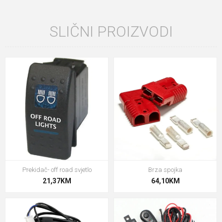
SLIČNI PROIZVODI
Prekidač- off road svjetlo
Brza spojka
21,37KM
64,10KM