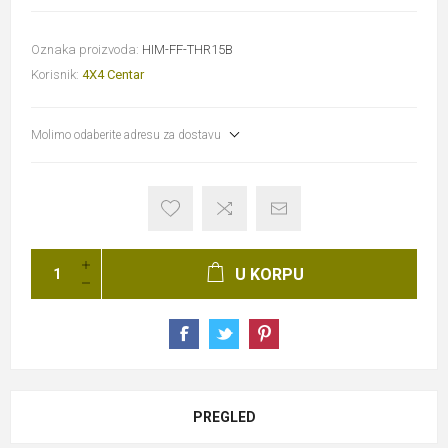
Oznaka proizvoda:
HIM-FF-THR15B
Korisnik:
4X4 Centar
Molimo odaberite adresu za dostavu
U KORPU
PREGLED