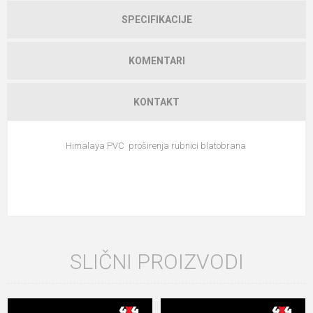
SPECIFIKACIJE
KOMENTARI
KONTAKT
Himalaya PVC proširenja rubnici blatobrana
SLIČNI PROIZVODI