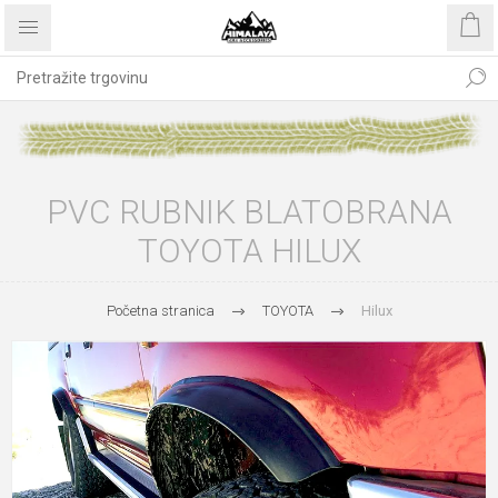
PVC RUBNIK BLATOBRANA
TOYOTA HILUX
Početna stranica
TOYOTA
Hilux