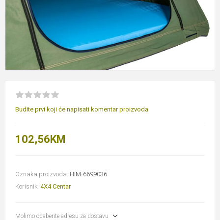
Budite prvi koji će napisati komentar proizvoda
102,56KM
Oznaka proizvoda:
HIM-6699036
Korisnik:
4X4 Centar
Molimo odaberite adresu za dostavu